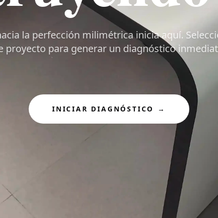
acia la perfección milimétrica inicia aquí. Selecc
e proyecto para generar un diagnóstico inmediat
INICIAR DIAGNÓSTICO
→