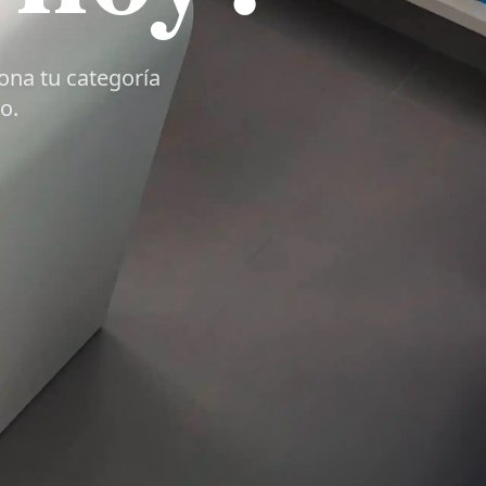
iona tu categoría
o.