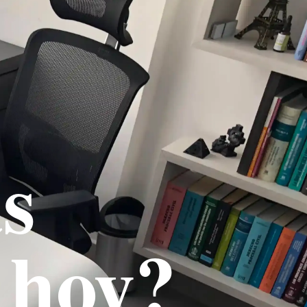
s
 hoy?