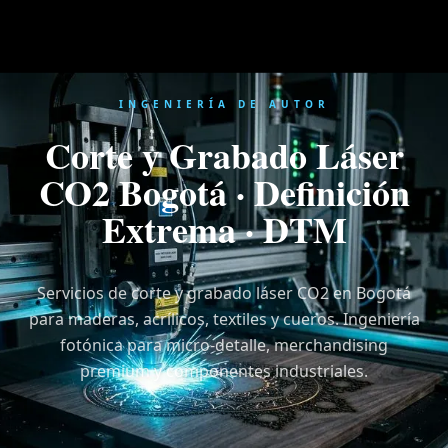
INGENIERÍA DE AUTOR
Corte y Grabado Láser
CO2 Bogotá · Definición
Extrema · DTM
Servicios de corte y grabado láser CO2 en Bogotá
para maderas, acrílicos, textiles y cueros. Ingeniería
fotónica para micro-detalle, merchandising
premium y componentes industriales.