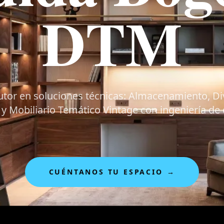
DTM
utor en soluciones técnicas: Almacenamiento, Di
y Mobiliario Temático Vintage con ingeniería de d
CUÉNTANOS TU ESPACIO
→