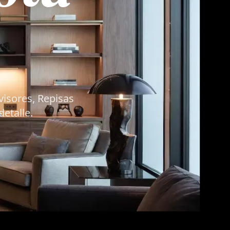
visores, Repisas
etalle.