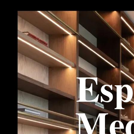
Esp
Med