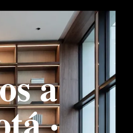
os a
tá ·