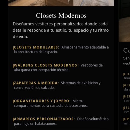
Closets Modernos
Diseñamos vestieres personalizados donde cada
detalle responde a tu estilo, tu espacio y tu ritmo
de vida.
CLOSETS MODULARES:
Almacenamiento adaptable a
Co
la arquitectura del espacio.
Cen
est
WALKING CLOSETS MODERNOS:
Vestidores de
alta gama con integración técnica.
CO
triá
ZAPATERAS A MEDIDA:
Sistemas de exhibición y
AC
conservación de calzado.
dura
HE
ORGANIZADORES Y JOYERO:
Micro-
cie
compartimentos para custodia de accesorios.
IS
inte
ARMARIOS PERSONALIZADOS:
Diseño volumétrico
OP
mil
para flujo en habitaciones.