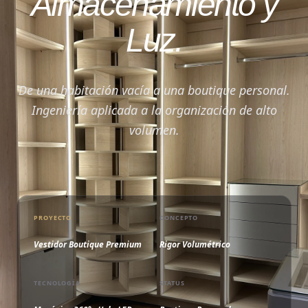
Almacenamiento y
Luz.
De una habitación vacía a una boutique personal.
Ingeniería aplicada a la organización de alto
volumen.
PROYECTO
CONCEPTO
Vestidor Boutique Premium
Rigor Volumétrico
TECNOLOGÍA
STATUS